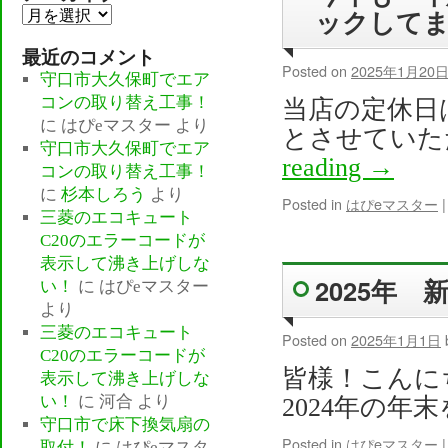
ックして
ア
ー
最近のコメント
カ
Posted on
2025年1月20
守口市大久保町でエア
イ
コンの取り替え工事！
当店の定休日
ブ
に
はぴeマスター
より
とさせていた
守口市大久保町でエア
reading
→
コンの取り替え工事！
に
杉本しろう
より
Posted in
はぴeマスター
|
三菱のエコキュート
C20のエラーコードが
表示して沸き上げしな
2025年
い！
に
はぴeマスター
より
三菱のエコキュート
Posted on
2025年1月1日
C20のエラーコードが
皆様！こんに
表示して沸き上げしな
い！
に
河合
より
2024年の年
守口市で床下換気扇の
Posted in
はぴeマスター
|
取付！
に
はぴeマスタ