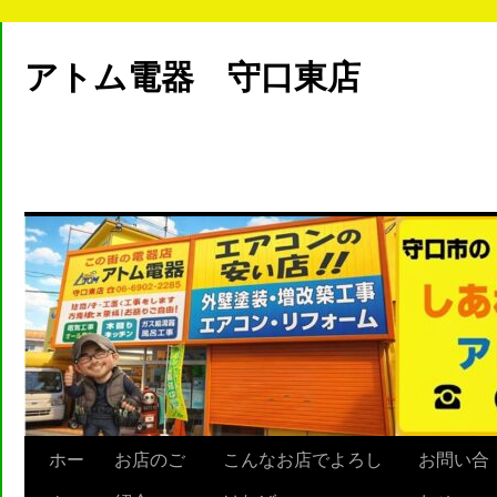
アトム電器 守口東店
ホー
お店のご
こんなお店でよろし
お問い合
Skip