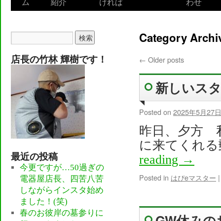
ム
紹介
ければ
わせ
to
content
Category Archi
店長の竹林 輝樹です！
←
Older posts
新しいス
Posted on
2025年5月27
昨日、夕方 
に来てくれる
最近の投稿
reading
→
今更ですが…50過ぎの
Posted in
はぴeマスター
|
電器屋店長、四苦八苦
しながらインスタ始め
ました！(笑)
春のお彼岸の墓参りに
GW休みの