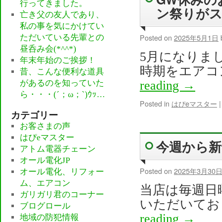
行ってきました。
ン祭りが
亡き父の友人であり、
私の事を気にかけてい
Posted on
2025年5月1日
ただいている先輩との
昼呑み会(*^^*)
5月になりま
年末年始のご挨拶！
時期をエアコ
昔、こんな便利な道具
があるのを知っていた
reading
→
ら・・・(´；ω；`)ｳｯ…
Posted in
はぴeマスター
|
カテゴリー
お客さまの声
はぴeマスター
今週から新
アトム電器チェーン
オール電化JP
Posted on
2025年3月30
オール電化、リフォー
ム、エアコン
当店は毎週日
ガリガリ君のコーナー
いただいてお
ブログロール
reading
→
地域の防犯情報