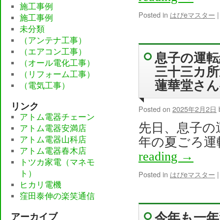
施工事例
Posted in
はぴeマスター
|
施工事例
未分類
（アンテナ工事）
（エアコン工事）
息子の運転
（オール電化工事）
三十三カ所
（リフォーム工事）
蓮華堂さ
（電気工事）
リンク
Posted on
2025年2月2日
アトム電器チェーン
先日、息子の
アトム電器安満店
アトム電器山科店
年の夏ごろ運
アトム電器春木店
reading
→
トツカ家電（マネモ
ト）
Posted in
はぴeマスター
|
ヒカリ電機
窪田泰伸の楽笑通信
今年も一
アーカイブ