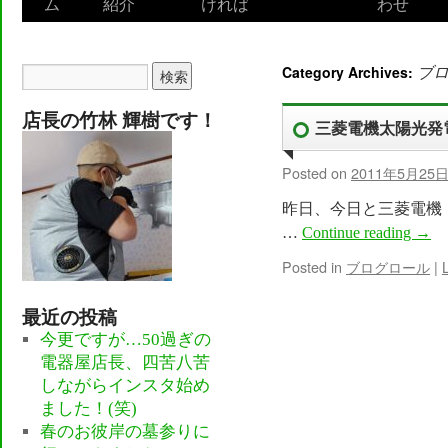
ム
紹介
ければ
わせ
to
content
Category Archives:
ブ
店長の竹林 輝樹です！
三菱電機太陽光発
Posted on
2011年5月25
昨日、今日と三菱電機
…
Continue reading
→
Posted in
ブログロール
|
最近の投稿
今更ですが…50過ぎの
電器屋店長、四苦八苦
しながらインスタ始め
ました！(笑)
春のお彼岸の墓参りに