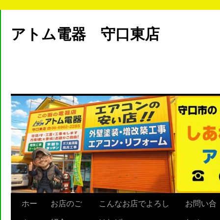
アトム電器 守口東店
ホー
お店のご
こんなお店でよろし
お問い合
Skip