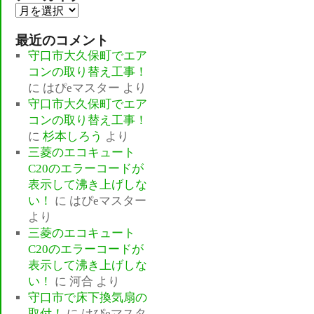
ア
ー
最近のコメント
カ
守口市大久保町でエア
イ
コンの取り替え工事！
ブ
に
はぴeマスター
より
守口市大久保町でエア
コンの取り替え工事！
に
杉本しろう
より
三菱のエコキュート
C20のエラーコードが
表示して沸き上げしな
い！
に
はぴeマスター
より
三菱のエコキュート
C20のエラーコードが
表示して沸き上げしな
い！
に
河合
より
守口市で床下換気扇の
取付！
に
はぴeマスタ