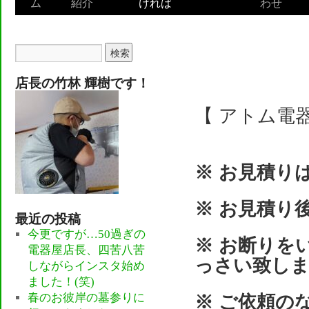
ム
紹介
ければ
わせ
to
content
こんなお店で
店長の竹林 輝樹です！
【 アトム電
※ お見積り
※ お見積り
最近の投稿
今更ですが…50過ぎの
※ お断りを
電器屋店長、四苦八苦
っさい致し
しながらインスタ始め
ました！(笑)
春のお彼岸の墓参りに
※ ご依頼の