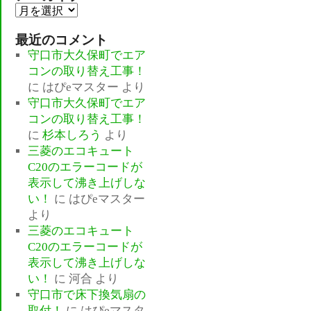
ア
ー
最近のコメント
カ
守口市大久保町でエア
イ
コンの取り替え工事！
ブ
に
はぴeマスター
より
守口市大久保町でエア
コンの取り替え工事！
に
杉本しろう
より
三菱のエコキュート
C20のエラーコードが
表示して沸き上げしな
い！
に
はぴeマスター
より
三菱のエコキュート
C20のエラーコードが
表示して沸き上げしな
い！
に
河合
より
守口市で床下換気扇の
取付！
に
はぴeマスタ