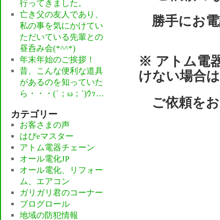
行ってきました。
亡き父の友人であり、
勝手にお電
私の事を気にかけてい
ただいている先輩との
昼呑み会(*^^*)
※ アトム電
年末年始のご挨拶！
昔、こんな便利な道具
けない場合は
があるのを知っていた
ら・・・(´；ω；`)ｳｯ…
ご依頼をお
カテゴリー
お客さまの声
はぴeマスター
アトム電器チェーン
オール電化JP
オール電化、リフォー
ム、エアコン
ガリガリ君のコーナー
ブログロール
地域の防犯情報