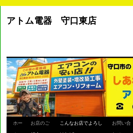
アトム電器 守口東店
ホー
お店のご
こんなお店でよろし
お問い合
Skip