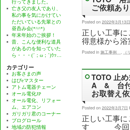
行ってきました。
ご依頼あ
亡き父の友人であり、
私の事を気にかけてい
Posted on
2022年3月13
ただいている先輩との
昼呑み会(*^^*)
正しい工事に
年末年始のご挨拶！
得意様から浴
昔、こんな便利な道具
があるのを知っていた
Posted in
施工事例
,
（
ら・・・(´；ω；`)ｳｯ…
カテゴリー
お客さまの声
TOTO 
はぴeマスター
A & 台付
アトム電器チェーン
お取替え依
オール電化JP
オール電化、リフォー
ム、エアコン
Posted on
2022年3月7日
ガリガリ君のコーナー
正しい工事に
ブログロール
す 今回は
地域の防犯情報