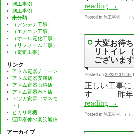
施工事例
reading
→
施工事例
Posted in
施工事例
,
（
未分類
（アンテナ工事）
（エアコン工事）
（オール電化工事）
大変お待
（リフォーム工事）
リトイレ
（電気工事）
ございま
リンク
アトム電器チェーン
Posted on
2022年3月5日
アトム電器安満店
正しい工事に
アトム電器山科店
アトム電器春木店
す 昨年、
トツカ家電（マネモ
reading
→
ト）
ヒカリ電機
Posted in
施工事例
,
（リ
窪田泰伸の楽笑通信
アーカイブ