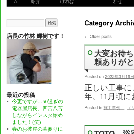
ム
紹介
ければ
わせ
to
content
Category Archi
店長の竹林 輝樹です！
←
Older posts
大変お待ち
頼ありが
Posted on
2022年3月16
正しい工事に
最近の投稿
年、11月頃に
今更ですが…50過ぎの
Posted in
施工事例
,
（
電器屋店長、四苦八苦
しながらインスタ始め
ました！(笑)
春のお彼岸の墓参りに
TOTO 浴