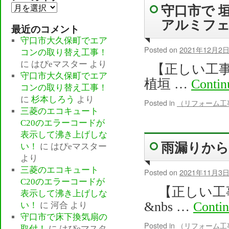
守口市で 
ア
ー
アルミフ
最近のコメント
カ
守口市大久保町でエア
イ
Posted on
2021年12月2
コンの取り替え工事！
ブ
に
はぴeマスター
より
【正しい工
守口市大久保町でエア
植垣 …
Contin
コンの取り替え工事！
に
杉本しろう
より
Posted in
（リフォーム工
三菱のエコキュート
C20のエラーコードが
表示して沸き上げしな
雨漏りから
い！
に
はぴeマスター
より
三菱のエコキュート
Posted on
2021年11月3
C20のエラーコードが
【正しい工
表示して沸き上げしな
&nbs …
Conti
い！
に
河合
より
守口市で床下換気扇の
Posted in
（リフォーム工
取付！
に
はぴeマスタ