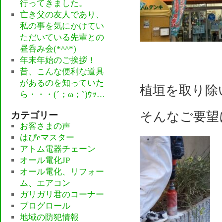
行ってきました。
亡き父の友人であり、
私の事を気にかけてい
ただいている先輩との
昼呑み会(*^^*)
年末年始のご挨拶！
昔、こんな便利な道具
があるのを知っていた
植垣を取り除
ら・・・(´；ω；`)ｳｯ…
カテゴリー
そんなご要望
お客さまの声
はぴeマスター
アトム電器チェーン
オール電化JP
オール電化、リフォー
ム、エアコン
ガリガリ君のコーナー
ブログロール
地域の防犯情報