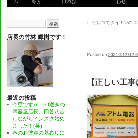
ム
紹介
ければ
わせ
to
content
←
守口市で ダイキンの 
守口市で 垣根
店長の竹林 輝樹です！
ミフェンスに
Posted on
2021年12月2
【正しい工事
最近の投稿
今更ですが…50過ぎの
電器屋店長、四苦八苦
しながらインスタ始め
ました！(笑)
春のお彼岸の墓参りに