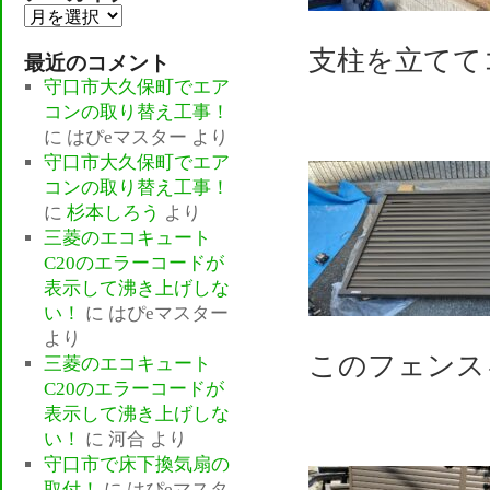
ア
ー
支柱を立てて
最近のコメント
カ
守口市大久保町でエア
イ
コンの取り替え工事！
ブ
に
はぴeマスター
より
守口市大久保町でエア
コンの取り替え工事！
に
杉本しろう
より
三菱のエコキュート
C20のエラーコードが
表示して沸き上げしな
い！
に
はぴeマスター
より
このフェンス
三菱のエコキュート
C20のエラーコードが
表示して沸き上げしな
い！
に
河合
より
守口市で床下換気扇の
取付！
に
はぴeマスタ