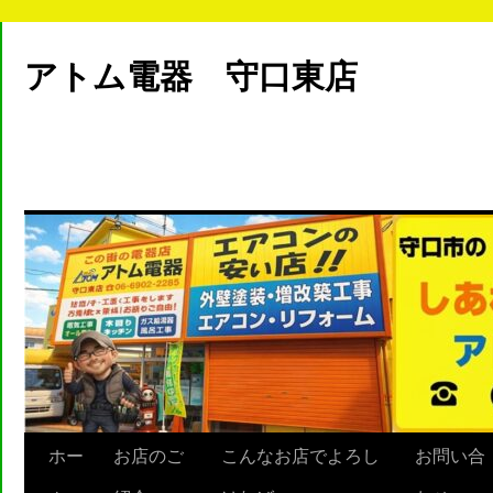
アトム電器 守口東店
ホー
お店のご
こんなお店でよろし
お問い合
Skip