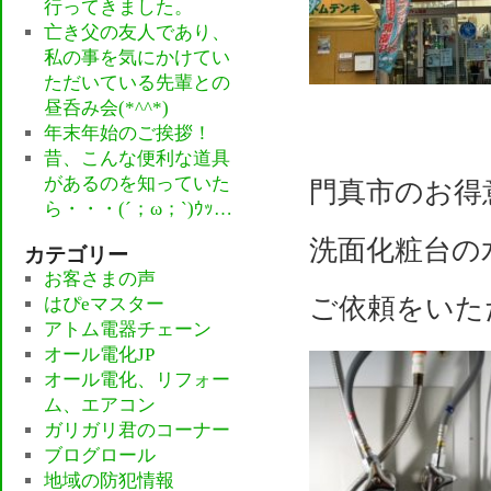
行ってきました。
亡き父の友人であり、
私の事を気にかけてい
ただいている先輩との
昼呑み会(*^^*)
年末年始のご挨拶！
昔、こんな便利な道具
があるのを知っていた
門真市のお得
ら・・・(´；ω；`)ｳｯ…
洗面化粧台の
カテゴリー
お客さまの声
ご依頼をいた
はぴeマスター
アトム電器チェーン
オール電化JP
オール電化、リフォー
ム、エアコン
ガリガリ君のコーナー
ブログロール
地域の防犯情報