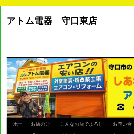
アトム電器 守口東店
ホー
お店のご
こんなお店でよろし
お問い合
Skip