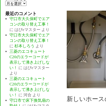
ア
ー
最近のコメント
カ
守口市大久保町でエア
イ
コンの取り替え工事！
ブ
に
はぴeマスター
より
守口市大久保町でエア
コンの取り替え工事！
に
杉本しろう
より
三菱のエコキュート
C20のエラーコードが
表示して沸き上げしな
い！
に
はぴeマスター
より
三菱のエコキュート
C20のエラーコードが
表示して沸き上げしな
い！
に
河合
より
新しいホース
守口市で床下換気扇の
取付！
に
はぴeマスタ