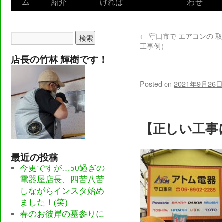
ム
紹介
ければ
わせ
to
content
←
守口市で エアコンの 
工事例）
店長の竹林 輝樹です！
門真市で 洗
Posted on
2021年9月26
【正しい工事
最近の投稿
今更ですが…50過ぎの
電器屋店長、四苦八苦
しながらインスタ始め
ました！(笑)
春のお彼岸の墓参りに