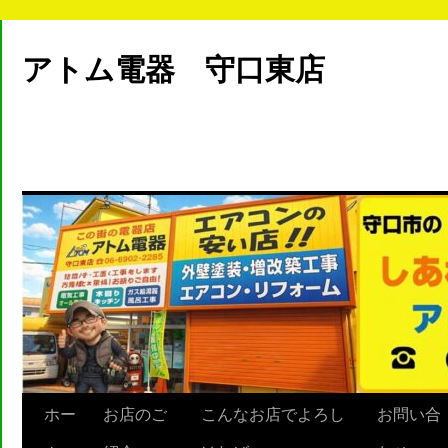
アトム電器 守口東店
ホー
お店のご
こんなお店でよろし
お問い合
Skip