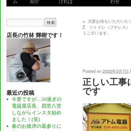
ム
紹介
ければ
わせ
to
content
←
大変お待ちいただいた
Z リトイレ（フチレス）
うございます。
店長の竹林 輝樹です！
TOTO 止め
& 台付シング
依頼
Posted on
2022年3月7日
正しい工事
です
最近の投稿
今更ですが…50過ぎの
電器屋店長、四苦八苦
しながらインスタ始め
ました！(笑)
春のお彼岸の墓参りに