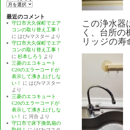
ア
ー
最近のコメント
カ
この浄水器
守口市大久保町でエア
イ
コンの取り替え工事！
く、台所の
ブ
に
はぴeマスター
より
リッジの寿
守口市大久保町でエア
コンの取り替え工事！
に
杉本しろう
より
三菱のエコキュート
C20のエラーコードが
表示して沸き上げしな
い！
に
はぴeマスター
より
三菱のエコキュート
C20のエラーコードが
表示して沸き上げしな
い！
に
河合
より
守口市で床下換気扇の
取付！
に
はぴeマスタ