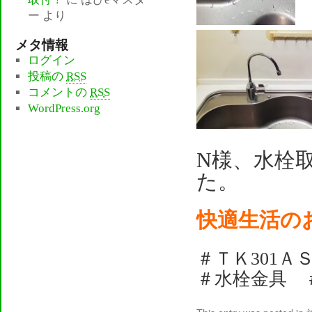
ー
より
メタ情報
ログイン
投稿の
RSS
コメントの
RSS
WordPress.org
N様、水栓
た。
快適生活の
＃ＴＫ301Ａ
＃水栓金具 