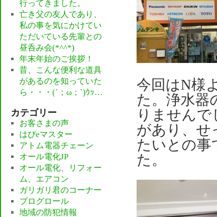
行ってきました。
亡き父の友人であり、
私の事を気にかけてい
ただいている先輩との
昼呑み会(*^^*)
年末年始のご挨拶！
昔、こんな便利な道具
があるのを知っていた
今回はN様
ら・・・(´；ω；`)ｳｯ…
た。浄水器
カテゴリー
りませんで
お客さまの声
があり、せ
はぴeマスター
たいとの事
アトム電器チェーン
オール電化JP
た。
オール電化、リフォー
ム、エアコン
ガリガリ君のコーナー
ブログロール
地域の防犯情報