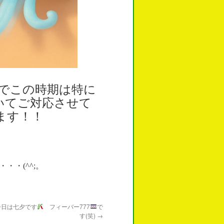
までこの時期は特に
いてご対応させて
ます！！
・(^^;。
今日は七夕です
フィーバー777
で
す(笑)
→