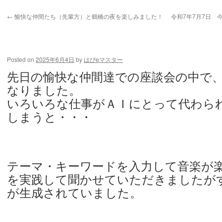
←
愉快な仲間たち（先輩方）と鶴橋の夜を楽しみました！
令和7年7月7日 
おそるべし・・・AI時代・・・10年先は世界がどうなって
Posted on
2025年6月4日
by
はぴeマスター
先日の愉快な仲間達での座談会の中で
なりました。
いろいろな仕事がＡＩにとって代わら
しまうと・・・
テーマ・キーワードを入力して音楽が
を実践して聞かせていただきましたが
が生成されていました。