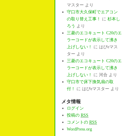
マスター
より
守口市大久保町でエアコン
の取り替え工事！
に
杉本し
ろう
より
三菱のエコキュート C20のエ
ラーコードが表示して沸き
上げしない！
に
はぴeマス
ター
より
三菱のエコキュート C20のエ
ラーコードが表示して沸き
上げしない！
に
河合
より
守口市で床下換気扇の取
付！
に
はぴeマスター
より
メタ情報
ログイン
投稿の
RSS
コメントの
RSS
WordPress.org