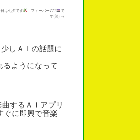
今日は七夕です
フィーバー777
で
す(笑)
→
いるかわかりませんね。。。
、少しＡＩの話題に
れるようになって
楽曲するＡＩアプリ
すぐに即興で音楽