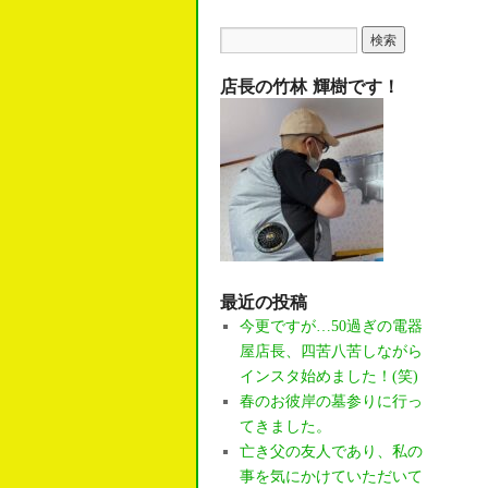
to
content
店長の竹林 輝樹です！
最近の投稿
今更ですが…50過ぎの電器
屋店長、四苦八苦しながら
インスタ始めました！(笑)
春のお彼岸の墓参りに行っ
てきました。
亡き父の友人であり、私の
事を気にかけていただいて