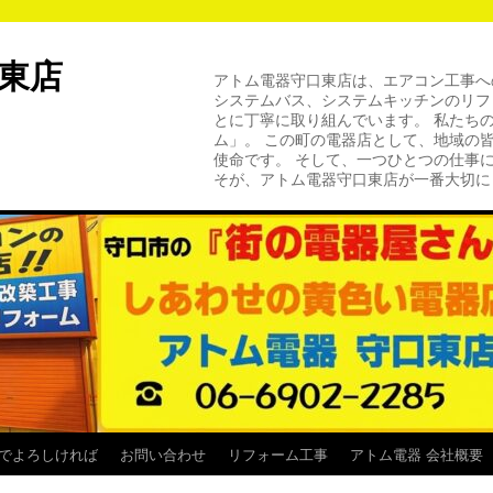
口東店
アトム電器守口東店は、エアコン工事へ
システムバス、システムキッチンのリフ
とに丁寧に取り組んでいます。 私たち
ム」。 この町の電器店として、地域の
使命です。 そして、一つひとつの
そが、アトム電器守口東店が一番大切に
でよろしければ
お問い合わせ
リフォーム工事
アトム電器 会社概要