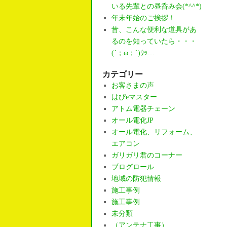
いる先輩との昼呑み会(*^^*)
年末年始のご挨拶！
昔、こんな便利な道具があ
るのを知っていたら・・・
(´；ω；`)ｳｯ…
カテゴリー
お客さまの声
はぴeマスター
アトム電器チェーン
オール電化JP
オール電化、リフォーム、
エアコン
ガリガリ君のコーナー
ブログロール
地域の防犯情報
施工事例
施工事例
未分類
（アンテナ工事）