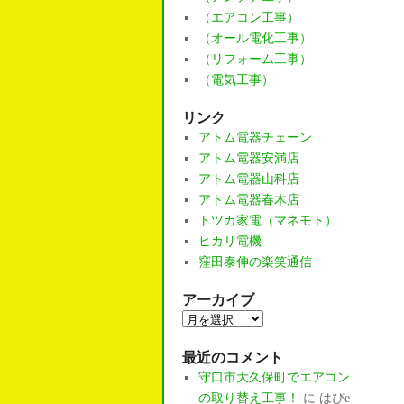
（エアコン工事）
（オール電化工事）
（リフォーム工事）
（電気工事）
リンク
アトム電器チェーン
アトム電器安満店
アトム電器山科店
アトム電器春木店
トツカ家電（マネモト）
ヒカリ電機
窪田泰伸の楽笑通信
アーカイブ
ア
ー
最近のコメント
カ
守口市大久保町でエアコン
イ
の取り替え工事！
に
はぴe
ブ