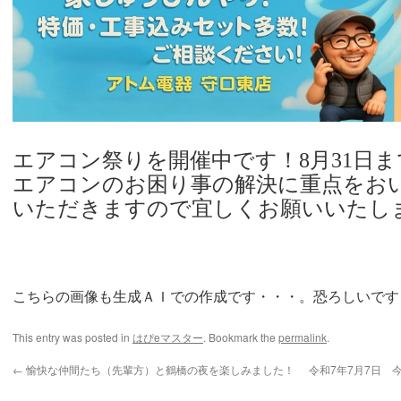
エアコン祭りを開催中です！8月31日
エアコンのお困り事の解決に重点をお
いただきますので宜しくお願いいたし
こちらの画像も生成ＡＩでの作成です・・・。恐ろしいです・・
This entry was posted in
はぴeマスター
. Bookmark the
permalink
.
←
愉快な仲間たち（先輩方）と鶴橋の夜を楽しみました！
令和7年7月7日 