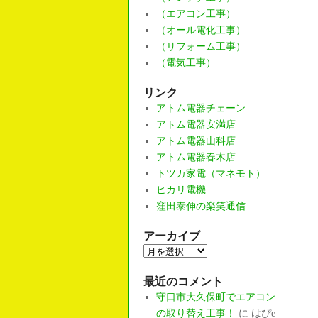
（エアコン工事）
（オール電化工事）
（リフォーム工事）
（電気工事）
リンク
アトム電器チェーン
アトム電器安満店
アトム電器山科店
アトム電器春木店
トツカ家電（マネモト）
ヒカリ電機
窪田泰伸の楽笑通信
アーカイブ
ア
ー
最近のコメント
カ
守口市大久保町でエアコン
イ
の取り替え工事！
に
はぴe
ブ