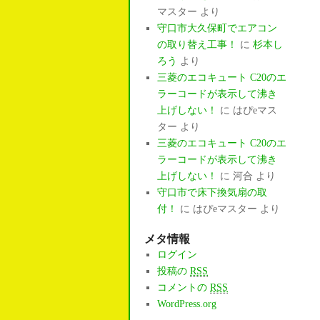
マスター
より
守口市大久保町でエアコン
の取り替え工事！
に
杉本し
ろう
より
三菱のエコキュート C20のエ
ラーコードが表示して沸き
上げしない！
に
はぴeマス
ター
より
三菱のエコキュート C20のエ
ラーコードが表示して沸き
上げしない！
に
河合
より
守口市で床下換気扇の取
付！
に
はぴeマスター
より
メタ情報
ログイン
投稿の
RSS
コメントの
RSS
WordPress.org