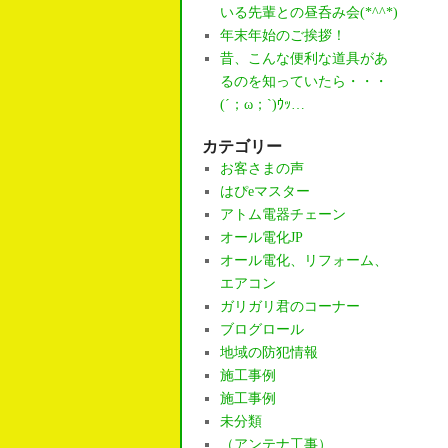
いる先輩との昼呑み会(*^^*)
年末年始のご挨拶！
昔、こんな便利な道具があ
るのを知っていたら・・・
(´；ω；`)ｳｯ…
カテゴリー
お客さまの声
はぴeマスター
アトム電器チェーン
オール電化JP
オール電化、リフォーム、
エアコン
ガリガリ君のコーナー
ブログロール
地域の防犯情報
施工事例
施工事例
未分類
（アンテナ工事）