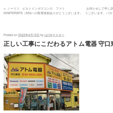
←
ノーリツ ビルトインガスコンロ ファミ
お待たせして申し
N3WT6RWTS（SSI)への取替依頼ありがとうございます。
うございます。パロマ
手すりの取り付けご依頼いただきました。ありがとうござい
Posted on
2022年4月15日
by
はぴeマスター
正しい工事にこだわるアトム電器 守口