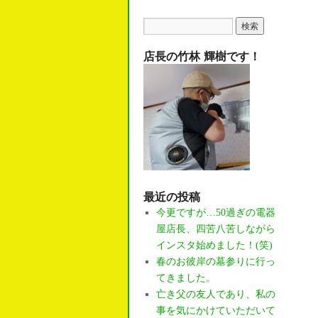
to
content
店長の竹林 輝樹です！
最近の投稿
今更ですが…50過ぎの電器
屋店長、四苦八苦しながら
インスタ始めました！(笑)
春のお彼岸の墓参りに行っ
てきました。
亡き父の友人であり、私の
事を気にかけていただいて