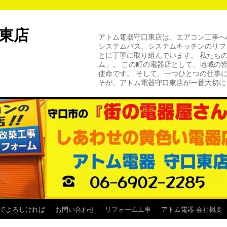
口東店
アトム電器守口東店は、エアコン工事へ
システムバス、システムキッチンのリフ
とに丁寧に取り組んでいます。 私たち
ム」。 この町の電器店として、地域の
使命です。 そして、一つひとつの
そが、アトム電器守口東店が一番大切に
でよろしければ
お問い合わせ
リフォーム工事
アトム電器 会社概要