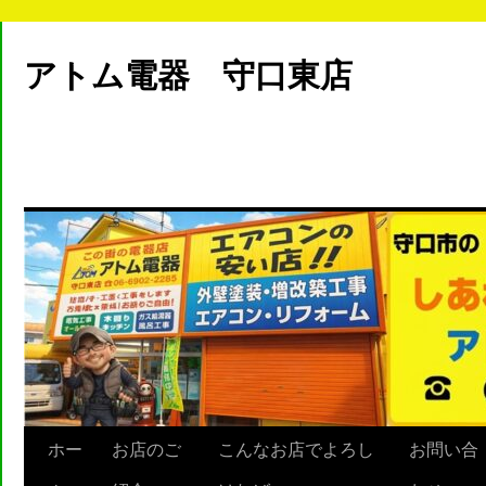
アトム電器 守口東店
ホー
お店のご
こんなお店でよろし
お問い合
Skip