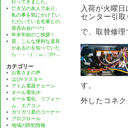
行ってきました。
入荷が火曜日
亡き父の友人であり、
私の事を気にかけてい
センター引取
ただいている先輩との
昼呑み会(*^^*)
で、取替修理
年末年始のご挨拶！
昔、こんな便利な道具
があるのを知っていた
ら・・・(´；ω；`)ｳｯ…
カテゴリー
お客さまの声
はぴeマスター
す。
アトム電器チェーン
オール電化JP
オール電化、リフォー
外したコネク
ム、エアコン
ガリガリ君のコーナー
ブログロール
地域の防犯情報