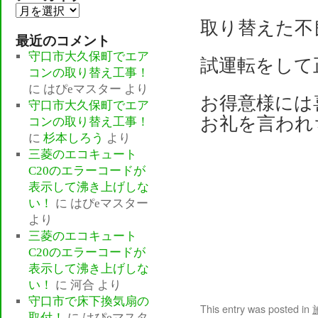
ア
取り替えた不
ー
最近のコメント
カ
守口市大久保町でエア
イ
試運転をして
コンの取り替え工事！
ブ
に
はぴeマスター
より
お得意様には
守口市大久保町でエア
お礼を言われち
コンの取り替え工事！
に
杉本しろう
より
三菱のエコキュート
C20のエラーコードが
表示して沸き上げしな
い！
に
はぴeマスター
より
三菱のエコキュート
C20のエラーコードが
表示して沸き上げしな
い！
に
河合
より
守口市で床下換気扇の
This entry was posted in
取付！
に
はぴeマスタ