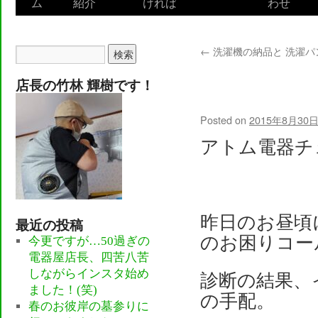
ム
紹介
ければ
わせ
to
content
←
洗濯機の納品と 洗濯パ
店長の竹林 輝樹です！
三菱電機「霧
Posted on
2015年8月30
アトム電器チ
昨日のお昼頃
最近の投稿
のお困りコー
今更ですが…50過ぎの
電器屋店長、四苦八苦
しながらインスタ始め
診断の結果、
ました！(笑)
の手配。
春のお彼岸の墓参りに