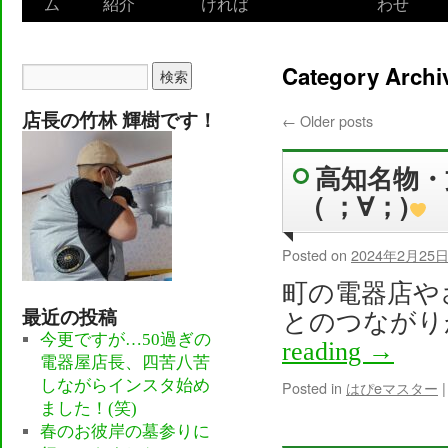
ム
紹介
ければ
わせ
to
content
Category Archi
店長の竹林 輝樹です！
←
Older posts
高知名物・
( ；∀；)
Posted on
2024年2月25
町の電器店や
最近の投稿
とのつながり
今更ですが…50過ぎの
reading
→
電器屋店長、四苦八苦
しながらインスタ始め
Posted in
はぴeマスター
|
ました！(笑)
春のお彼岸の墓参りに