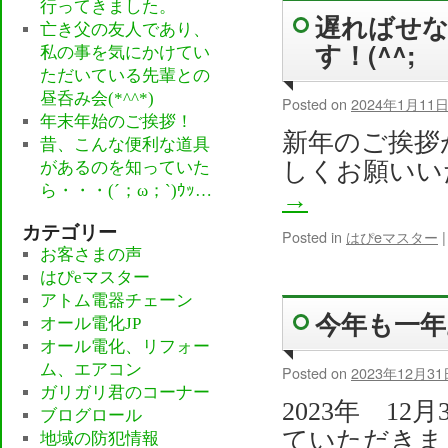
行ってきました。
遅ればせ
亡き父の友人であり、
す！(^^;
私の事を気にかけてい
ただいている先輩との
昼呑み会(*^^*)
Posted on
2024年1月11
年末年始のご挨拶！
新年のご挨拶
昔、こんな便利な道具
しくお願いい
があるのを知っていた
ら・・・(´；ω；`)ｳｯ…
→
カテゴリー
Posted in
はぴeマスター
|
お客さまの声
はぴeマスター
アトム電器チェーン
今年も一
オール電化JP
オール電化、リフォー
ム、エアコン
Posted on
2023年12月31
ガリガリ君のコーナー
2023年 1
ブログロール
ていただきま
地域の防犯情報