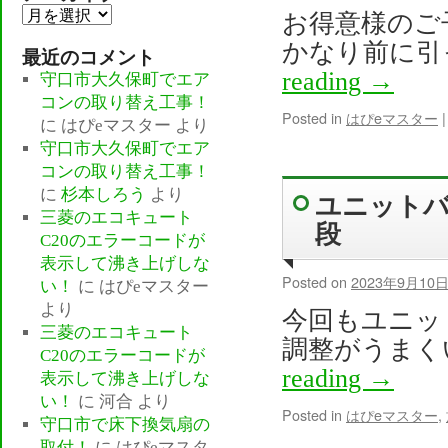
ア
お得意様のご
ー
かなり前に引
最近のコメント
カ
reading
→
守口市大久保町でエア
イ
コンの取り替え工事！
ブ
Posted in
はぴeマスター
|
に
はぴeマスター
より
守口市大久保町でエア
コンの取り替え工事！
に
杉本しろう
より
ユニット
三菱のエコキュート
段
C20のエラーコードが
表示して沸き上げしな
Posted on
2023年9月10
い！
に
はぴeマスター
より
今回もユニッ
三菱のエコキュート
調整がうまく
C20のエラーコードが
reading
→
表示して沸き上げしな
い！
に
河合
より
Posted in
はぴeマスター
,
守口市で床下換気扇の
取付！
に
はぴeマスタ