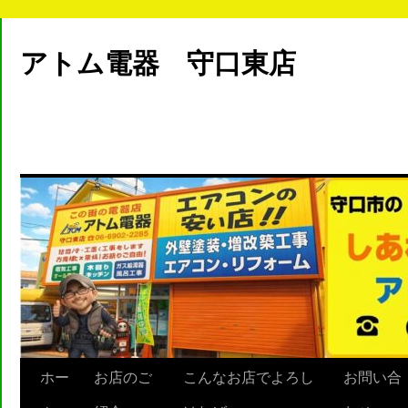
アトム電器 守口東店
ホー
お店のご
こんなお店でよろし
お問い合
Skip